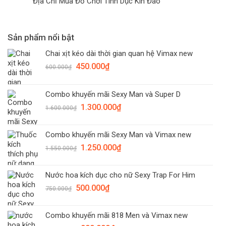
Địa Chỉ Mua Đồ Chơi Tình Dục Kín Đáo
Sản phẩm nổi bật
Chai xịt kéo dài thời gian quan hệ Vimax new
Giá
Giá
450.000
₫
600.000
₫
gốc
hiện
là:
tại
Combo khuyến mãi Sexy Man và Super D
600.000₫.
là:
Giá
Giá
1.300.000
₫
450.000₫.
1.600.000
₫
gốc
hiện
là:
tại
Combo khuyến mãi Sexy Man và Vimax new
1.600.000₫.
là:
Giá
Giá
1.250.000
₫
1.300.000₫.
1.550.000
₫
gốc
hiện
là:
tại
Nước hoa kích dục cho nữ Sexy Trap For Him
1.550.000₫.
là:
Giá
Giá
500.000
₫
1.250.000₫.
750.000
₫
gốc
hiện
là:
tại
Combo khuyến mãi 818 Men và Vimax new
750.000₫.
là: