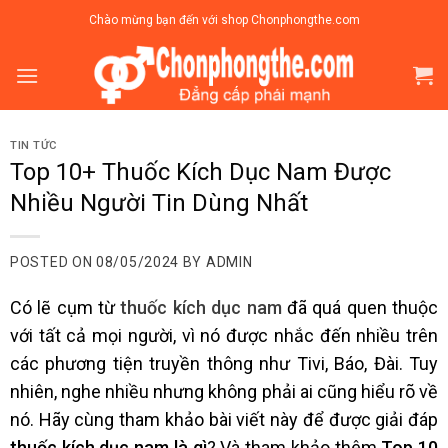
Skip
Chào mừng bạn đến với shop Chonphongthe.com
to
content
TIN TỨC
Top 10+ Thuốc Kích Dục Nam Được
Nhiều Người Tin Dùng Nhất
POSTED ON
08/05/2024
BY
ADMIN
Có lẽ cụm từ
thuốc kích dục nam
đã quá quen thuộc
với tất cả mọi người, vì nó được nhắc đến nhiều trên
các phương tiện truyền thông như Tivi, Báo, Đài. Tuy
nhiên, nghe nhiều nhưng không phải ai cũng hiểu rõ về
nó. Hãy cùng tham khảo bài viết này để được giải đáp
thuốc kích dục nam là gì
? Và tham khảo thêm
Top 10