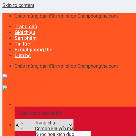
Skip to content
Chào mừng bạn đến với shop Chonphongthe.com
Trang chủ
Giới thiệu
Sản phẩm
Tin tức
Bí mật phòng the
Liên hệ
Chào mừng bạn đến với shop Chonphongthe.com
Danh mục sản phẩm
Trang chủ
Combo khuyến mãi
Nước hoa kích dục