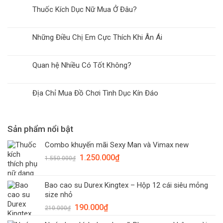
Thuốc Kích Dục Nữ Mua Ở Đâu?
Những Điều Chị Em Cực Thích Khi Ân Ái
Quan hệ Nhiều Có Tốt Không?
Địa Chỉ Mua Đồ Chơi Tình Dục Kín Đáo
Sản phẩm nổi bật
Combo khuyến mãi Sexy Man và Vimax new
Giá
Giá
1.250.000
₫
1.550.000
₫
gốc
hiện
là:
tại
Bao cao su Durex Kingtex – Hộp 12 cái siêu mỏng
1.550.000₫.
là:
size nhỏ
1.250.000₫.
Giá
Giá
190.000
₫
210.000
₫
gốc
hiện