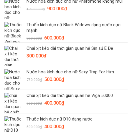
Nước hoa kích dục cho nữ Pheromone không mùi
là:
tại
Giá
Giá
900.000
₫
210.000₫.
là:
1.500.000
₫
gốc
hiện
190.000₫.
là:
tại
Thuốc kích dục nữ Black Widows dạng nước cực
1.500.000₫.
là:
mạnh
900.000₫.
Giá
Giá
600.000
₫
800.000
₫
gốc
hiện
Chai xịt kéo dài thời gian quan hệ Sìn sú Ê Đê
là:
tại
300.000
₫
800.000₫.
là:
600.000₫.
Nước hoa kích dục cho nữ Sexy Trap For Him
Giá
Giá
500.000
₫
750.000
₫
gốc
hiện
là:
tại
Chai xịt kéo dài thời gian quan hệ Viga 50000
750.000₫.
là:
Giá
Giá
400.000
₫
500.000₫.
900.000
₫
gốc
hiện
là:
tại
Thuốc kích dục nữ D10 dạng nước
900.000₫.
là:
Giá
Giá
400.000
₫
400.000₫.
500.000
₫