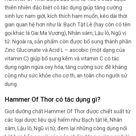
thiên nhiên đặc biệt có tác dụng giúp tăng cường
sinh lực nam giới, kích thích ham muốn, kéo dài thời
gian quan hệ hơn như là: Bạch Tật Lê (hay còn có tên
gọi khác là Gai Ma Vương), Nhân sâm, Lậu lô, Ngũ vị
tử. Ngoài ra, sản phẩm còn được bổ sung thành phần
Zinc Gluconate và Acid L – ascobic (một dạng của
vitamin C) giúp bổ sung kẽm và vitamin C có tác
dụng ngăn ngừa oxy hóa, tăng cường sức đề kháng
cũng như sức khỏe cho cơ th, an toàn cho người sử
dụng.
Hammer Of Thor có tác dụng gì?
Giọt dưỡng chất Hammer Of Thor được chiết xuất từ
các loại dược liệu quý hiếm như Bạch tật lê, Nhân
sâm, Lậu lô, Ngũ vị tử, đem lại những công dụng nổi