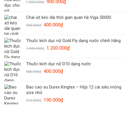
Giá
Giá
900.000
₫
1.500.000
₫
gốc
hiện
là:
tại
Chai xịt kéo dài thời gian quan hệ Viga 50000
1.500.000₫.
là:
Giá
Giá
400.000
₫
900.000₫.
900.000
₫
gốc
hiện
là:
tại
Thuốc kích dục nữ Gold Fly dạng nước chính hãng
900.000₫.
là:
Giá
Giá
1.200.000
₫
400.000₫.
1.500.000
₫
gốc
hiện
là:
tại
Thuốc kích dục nữ D10 dạng nước
1.500.000₫.
là:
Giá
Giá
400.000
₫
1.200.000₫.
500.000
₫
gốc
hiện
là:
tại
Bao cao su Durex Kingtex – Hộp 12 cái siêu mỏng
500.000₫.
là:
size nhỏ
400.000₫.
Giá
Giá
190.000
₫
210.000
₫
gốc
hiện
là:
tại
210.000₫.
là:
190.000₫.