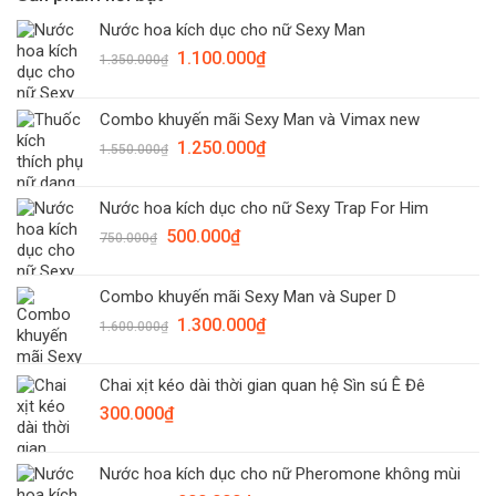
Nước hoa kích dục cho nữ Sexy Man
Giá
Giá
1.100.000
₫
1.350.000
₫
gốc
hiện
là:
tại
Combo khuyến mãi Sexy Man và Vimax new
1.350.000₫.
là:
Giá
Giá
1.250.000
₫
1.100.000₫.
1.550.000
₫
gốc
hiện
là:
tại
Nước hoa kích dục cho nữ Sexy Trap For Him
1.550.000₫.
là:
Giá
Giá
500.000
₫
1.250.000₫.
750.000
₫
gốc
hiện
là:
tại
Combo khuyến mãi Sexy Man và Super D
750.000₫.
là:
Giá
Giá
1.300.000
₫
500.000₫.
1.600.000
₫
gốc
hiện
là:
tại
Chai xịt kéo dài thời gian quan hệ Sìn sú Ê Đê
1.600.000₫.
là:
300.000
₫
1.300.000₫.
Nước hoa kích dục cho nữ Pheromone không mùi