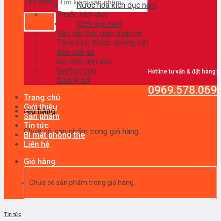
Tìm kiếm:
Nước hoa kích dục nam
Thuốc kích dục
Kích dục nam
Kéo dài thời gian quan hệ
Tăng kích thước dương vật
Bao cao su
Đồ chơi tình dục
Gel bôi trơn
Hotline tư vấn & đặt hàng:
Sinh lý nữ
0969.578.069
Trang chủ
Giới thiệu
Giỏ hàng
Sản phẩm
Tin tức
Chưa có sản phẩm trong giỏ hàng.
Bí mật phòng the
Liên hệ
Giỏ hàng
Chưa có sản phẩm trong giỏ hàng.
Tin tức