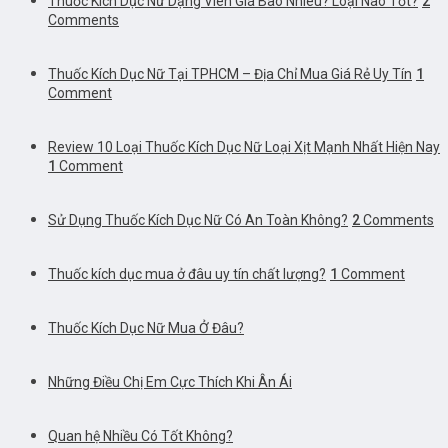
Thuốc Kích Dục Nữ Dạng Viên Giá Bao Nhiêu? Loại Nào Tốt?
2
Comments
Thuốc Kích Dục Nữ Tại TPHCM – Địa Chỉ Mua Giá Rẻ Uy Tín
1
Comment
Review 10 Loại Thuốc Kích Dục Nữ Loại Xịt Mạnh Nhất Hiện Nay
1
Comment
Sử Dụng Thuốc Kích Dục Nữ Có An Toàn Không?
2
Comments
Thuốc kích dục mua ở đâu uy tín chất lượng?
1
Comment
Thuốc Kích Dục Nữ Mua Ở Đâu?
Những Điều Chị Em Cực Thích Khi Ân Ái
Quan hệ Nhiều Có Tốt Không?