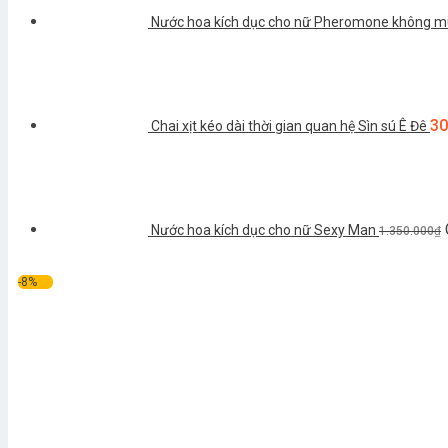
Nước hoa kích dục cho nữ Pheromone không m
30
Chai xịt kéo dài thời gian quan hệ Sìn sú Ê Đê
Nước hoa kích dục cho nữ Sexy Man
1.350.000
₫
-8%