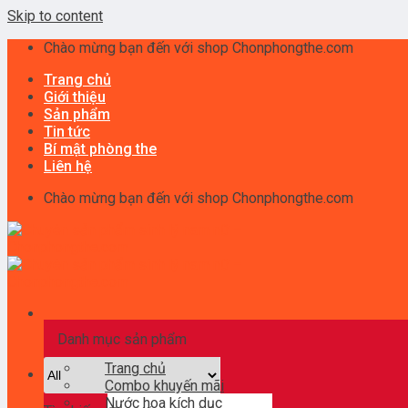
Skip to content
Chào mừng bạn đến với shop Chonphongthe.com
Trang chủ
Giới thiệu
Sản phẩm
Tin tức
Bí mật phòng the
Liên hệ
Chào mừng bạn đến với shop Chonphongthe.com
Danh mục sản phẩm
Trang chủ
Combo khuyến mãi
Nước hoa kích dục