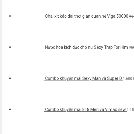
Chai xịt kéo dài thời gian quan hệ Viga 50000
90
Nước hoa kích dục cho nữ Sexy Trap For Him
75
Combo khuyến mãi Sexy Man và Super D
1.600.
Combo khuyến mãi 818 Men và Vimax new
1.1