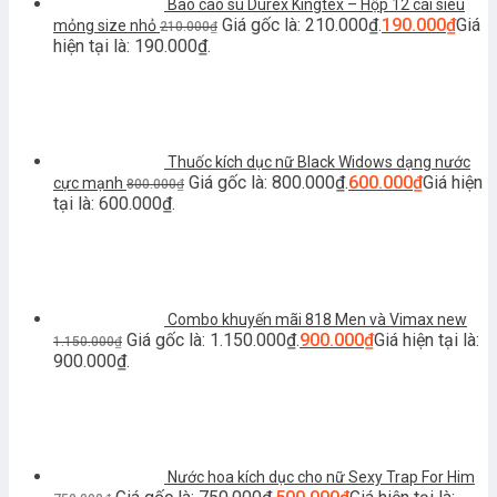
Bao cao su Durex Kingtex – Hộp 12 cái siêu
Giá gốc là: 210.000₫.
190.000
₫
Giá
mỏng size nhỏ
210.000
₫
hiện tại là: 190.000₫.
Thuốc kích dục nữ Black Widows dạng nước
Giá gốc là: 800.000₫.
600.000
₫
Giá hiện
cực mạnh
800.000
₫
tại là: 600.000₫.
Combo khuyến mãi 818 Men và Vimax new
Giá gốc là: 1.150.000₫.
900.000
₫
Giá hiện tại là:
1.150.000
₫
900.000₫.
Nước hoa kích dục cho nữ Sexy Trap For Him