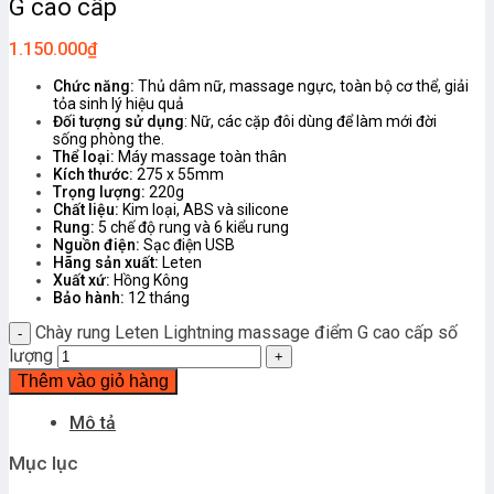
G cao cấp
1.150.000
₫
Chức năng:
Thủ dâm nữ, massage ngực, toàn bộ cơ thể, giải
tỏa sinh lý hiệu quả
Đối tượng sử dụng
: Nữ, các cặp đôi dùng để làm mới đời
sống phòng the.
Thể loại:
Máy massage toàn thân
Kích thước:
275 x 55mm
Trọng lượng:
220g
Chất liệu:
Kim loại, ABS và silicone
Rung:
5 chế độ rung và 6 kiểu rung
Nguồn điện:
Sạc điện USB
Hãng sản xuất:
Leten
Xuất xứ:
Hồng Kông
Bảo hành:
12 tháng
Chày rung Leten Lightning massage điểm G cao cấp số
lượng
Thêm vào giỏ hàng
Mô tả
Mục lục