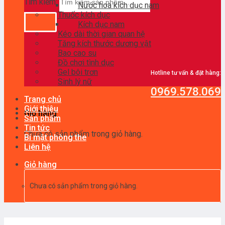
Tìm kiếm:
Nước hoa kích dục nam
Thuốc kích dục
Kích dục nam
Kéo dài thời gian quan hệ
Tăng kích thước dương vật
Bao cao su
Đồ chơi tình dục
Gel bôi trơn
Hotline tư vấn & đặt hàng:
Sinh lý nữ
0969.578.069
Trang chủ
Giới thiệu
Giỏ hàng
Sản phẩm
Tin tức
Chưa có sản phẩm trong giỏ hàng.
Bí mật phòng the
Liên hệ
Giỏ hàng
Chưa có sản phẩm trong giỏ hàng.